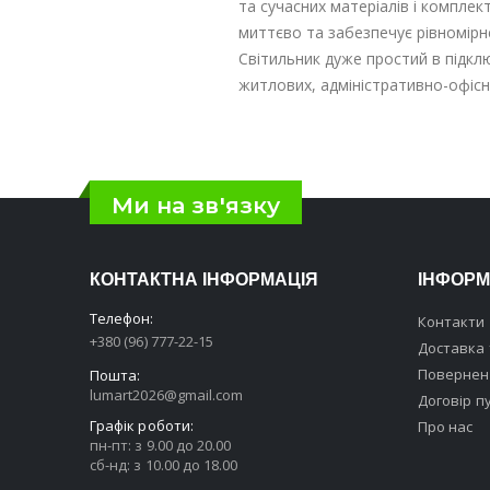
та сучасних матеріалів і комплек
миттєво та забезпечує рівномірне
Світильник дуже простий в підклю
житлових, адміністративно-офісни
Ми на зв'язку
КОНТАКТНА ІНФОРМАЦІЯ
ІНФОРМ
Телефон:
Контакти
+380 (96) 777-22-15
Доставка 
Поверненн
Пошта:
lumart2026@gmail.com
Договір п
Графік роботи:
Про нас
пн-пт: з 9.00 до 20.00
сб-нд: з 10.00 до 18.00