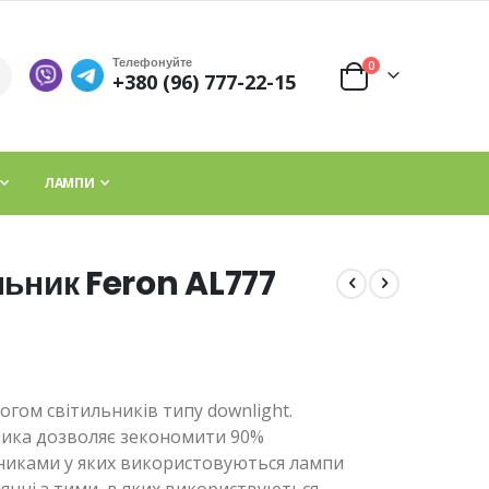
Телефонуйте
елементи
0
+380 (96) 777-22-15
Cart
ЛАМПИ
льник Feron AL777
огом світильників типу downlight.
ника дозволяє зекономити 90%
льниками у яких використовуються лампи