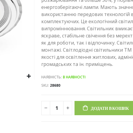
розжарювання та більше 50%, у порівн
енергозберігаючі лампи. Мають значни
використанню передових технологій в
комплектуючих. Це екологічний світил
випроміннювання. Світильник вмикаєт
яскраве, стабільне свічення без мерех
як для роботи, так і відпочинку. Світ
монтажі. Світлодіодні світильники TM 
якості для освітлення житлових, адмін
громадських та ін. приміщень.
НАЯВНІСТЬ:
В НАЯВНОСТІ
SKU
28680
ДОДАТИ В КОШИК