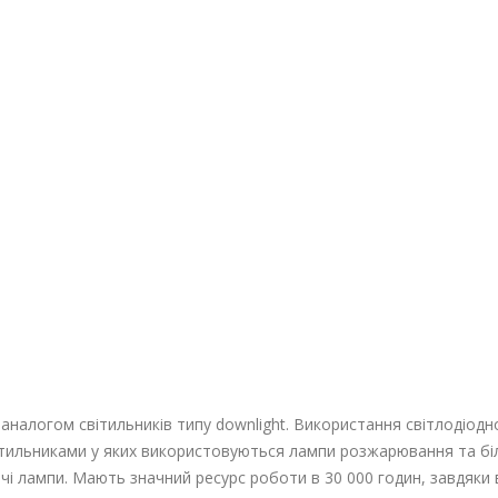
є аналогом світильників типу downlight. Використання світлодіо
світильниками у яких використовуються лампи розжарювання та біл
чі лампи. Мають значний ресурс роботи в 30 000 годин, завдяк