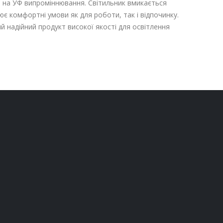
ні на УФ випроміннювання. Світильник вмикається
ює комфортні умови як для роботи, так і відпочинку.
ий надійний продукт високої якості для освітлення