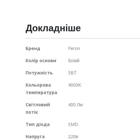
Докладніше
Докладніше
Бренд
Feron
Колір основи
Білий
Потужність
5ВТ
Кольорова
4000K
температура
Світловий
400 Лм
потік
Тип діода
SMD
Напруга
220в