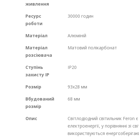
живлення
Ресурс
30000 годин
роботи
Матеріал
Алюміній
Матеріал
Матовий полікарбонат
розсіювача
Ступінь
IP20
захисту IP
Розмір
93x28 мм
Вбудований
68 мм
розмір
Опис
Світлодіодний світильник Feron 
електроенергії, у порівнянні зі 
використвуються енергозберігаю