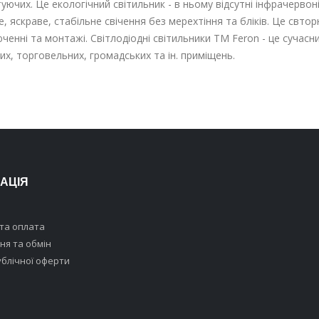
туючих. Це екологічний світильник - в ньому відсутні інфрачерво
, яскраве, стабільне свічення без мерехтіння та бліків. Це свтор
ченні та монтажі. Світлодіодні світильники TM Feron - це сучасн
х, торговельних, громадських та ін. приміщень.
АЦІЯ
та оплата
я та обмін
ублічної оферти