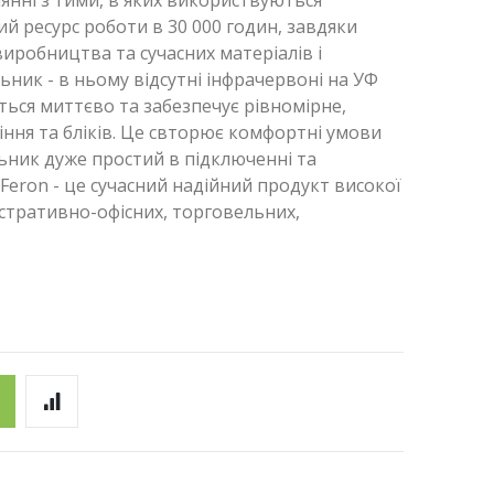
янні з тими, в яких використвуються
й ресурс роботи в 30 000 годин, завдяки
иробництва та сучасних матеріалів і
ьник - в ньому відсутні інфрачервоні на УФ
ься миттєво та забезпечує рівномірне,
тіння та бліків. Це свторює комфортні умови
ильник дуже простий в підключенні та
Feron - це сучасний надійний продукт високої
істративно-офісних, торговельних,