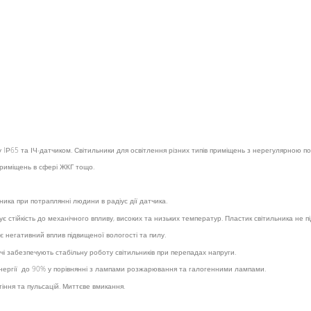
у IР65 та ІЧ-датчиком. Світильники для освітлення різних типів приміщень з нерегулярною по
 приміщень в сфері ЖКГ тощо.
ника при потраплянні людини в радіус дії датчика.
є стійкість до механічного впливу, високих та низьких температур. Пластик світильника не пі
 негативний вплив підвищеної вологості та пилу.
чі забезпечують стабільну роботу світильників при перепадах напруги.
ергії до 90% у порівнянні з лампами розжарювання та галогенними лампами.
тіння та пульсацій. Миттєве вмикання.