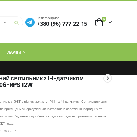
Телефонуйте
елементи
0
+380 (96) 777-22-15
Cart
ЛАМПИ
ний світильник з ІЧ-датчиком
006-RPS 12W
ьник для ЖКГ з рівнем захисту IР65 та ІЧ-датчиком. Світильники для
ипів приміщень з нерегулярною потребою в освітленні: парадних та
итлових будинків, підсобних, складських, адміністративних та інших
ЖКГ тощо.
AL3006-RPS: