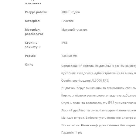
живлення
Ресурс роботи
30000 годин
Матеріал
Пластик
Матеріал
Матовий пластик
розсіювача
Ступінь
IP65
захисту IP
Розмір
135х50 мм
Опис
Світлодіодний світильник для ЖКГ з рівнем захист
підсобних, складських, адміністративних та інших
Особливості моделі AL3006-RPS:
ІЧ-датчик. Керує вмиканням та вимиканням світиль
Корпус з міцного вогнетривкого пластику забезпечу
Ступінь пило- та вологозахисту IP65 унеможливлює
Якісний драйвер та сучасні електронні комплектую
Меньше витрат. Забезпечують економію електроен
Якість світла. Рівне комфортне свічення без мерех
Гарантія 1 рік.