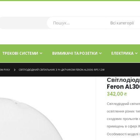
ТРЕКОВІ СИСТЕМИ
ВИМИКАЧІ ТА РОЗЕТКИ
ЕЛЕКТРИКА
ОМ РУХУ
СВІТЛОДІОДНИЙ СВІТИЛЬНИК З ІЧ-ДАТЧИКОМ FERON AL3006-RPS 12W
Світлодіод
Feron AL3
342,00 ₴
Світлодіодний світил
освітлення різних т
сходових прольотів ж
приміщень в сфері 
Особливості моделі 