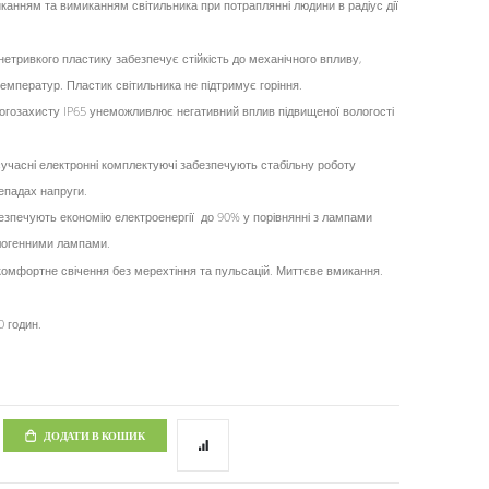
иканням та вимиканням світильника при потраплянні людини в радіус дії
нетривкого пластику забезпечує стійкість до механічного впливу,
температур. Пластик світильника не підтримує горіння.
логозахисту IP65 унеможливлює негативний вплив підвищеної вологості
сучасні електронні комплектуючі забезпечують стабільну роботу
репадах напруги.
зпечують економію електроенергії до 90% у порівнянні з лампами
логенними лампами.
е комфортне свічення без мерехтіння та пульсацій. Миттєве вмикання.
0 годин.
ДОДАТИ В КОШИК