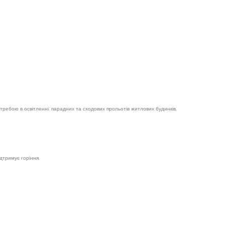
требою в освітленні: парадних та сходових прольотів житлових будинків,
дтримує горіння.