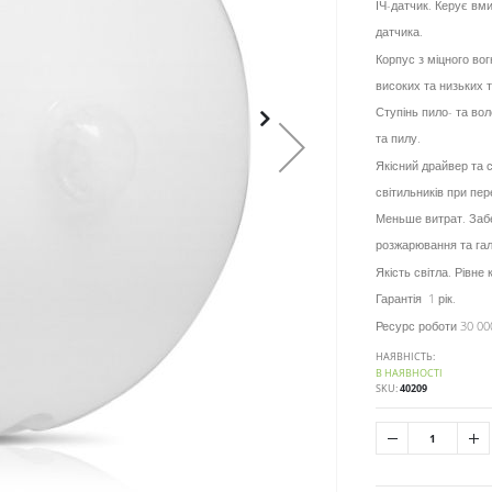
ІЧ-датчик. Керує вм
датчика.
Корпус з міцного вог
високих та низьких 
Ступінь пило- та во
та пилу.
Якісний драйвер та 
світильників при пе
Меньше витрат. Забе
розжарювання та га
Якість світла. Рівн
Гарантія 1 рік.
Ресурс роботи 30 00
НАЯВНІСТЬ:
В НАЯВНОСТІ
SKU
40209