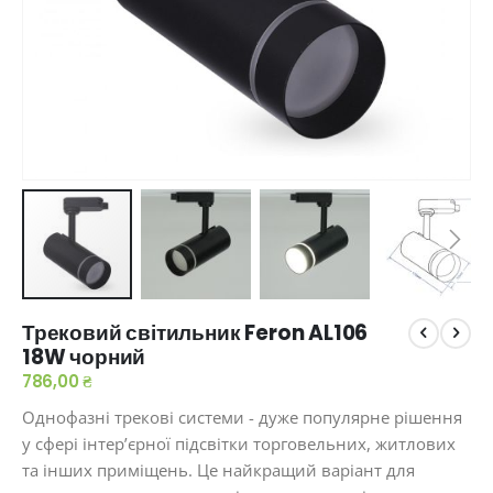
Перейти
Трековий світильник Feron AL106
до
18W чорний
початку
галереї
786,00 ₴
зображень
Однофазні трекові системи - дуже популярне рішення
у сфері інтер’єрної підсвітки торговельних, житлових
та інших приміщень. Це найкращий варіант для