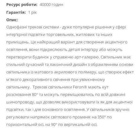
40000 годин
1 рік
Однофазні трекові системи - дуже популярне рішення у сфері
інтер’єрної підсвітки торговельних, житлових та інших
приміщень. Це найкращий варіант для створення акцентного
освітлення, вони підкреслюють деталі інтер’єру або можуть
перетворити будинок у справжню арт-галерею. Світильник має
стильний сучасний та лаконічний дизайн з обрамленням основи
світильника із матового акрилового полімеру, що створює ефект
м'якого декоративного свічення при увімкненому
світильнику. Трекові світильники Feron® мають кут
розсіювання 80° та можуть переміщюватись по всій довжині
шинопроводу, що дозволяє використовувати їх як для акцентної
підсвітки, так і для основного освітлення. У світильників зручно
регулювати напрямок світлового променя: на 350° по
горизонтальній осі, на 90° по вертикальній осі.