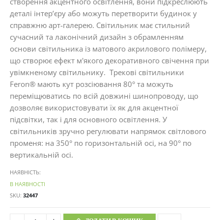
створення акцентного освітлення, вони підкреслюють
деталі інтер’єру або можуть перетворити будинок у
справжню арт-галерею. Світильник має стильний
сучасний та лаконічний дизайн з обрамленням
основи світильника із матового акрилового полімеру,
що створює ефект м'якого декоративного свічення при
увімкненому світильнику. Трекові світильники
Feron® мають кут розсіювання 80° та можуть
переміщюватись по всій довжині шинопроводу, що
дозволяє використовувати їх як для акцентної
підсвітки, так і для основного освітлення. У
світильників зручно регулювати напрямок світлового
променя: на 350° по горизонтальній осі, на 90° по
вертикальній осі.
НАЯВНІСТЬ:
В НАЯВНОСТІ
SKU
32447