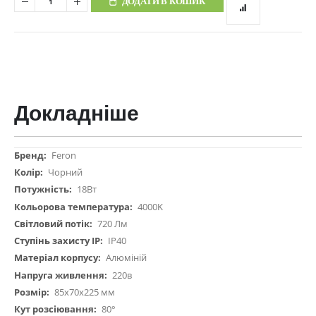
ДОДАТИ В КОШИК
Докладніше
Докладніше
Feron
Чорний
18Вт
4000K
720 Лм
IP40
Алюміній
220в
85x70x225 мм
80°