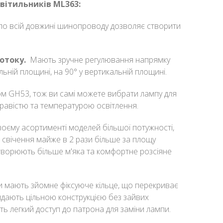
вітильників ML363:
по всій довжині шинопроводу дозволяє створити
потоку.
Мають зручне регулювання напрямку
льній площині, на 90° у вертикальній площині.
 GH53, тож ви самі можете вибрати лампу для
кравістю та температурою освітлення.
єму асортименті моделей більшої потужності,
х свічення майже в 2 рази більше за площу
створюють більше м'яка та комфортне розсіяне
и мають зйомне фіксуюче кільце, що перекриває
ядають цільною конструкцією без зайвих
ть легкий доступ до патрона для заміни лампи.