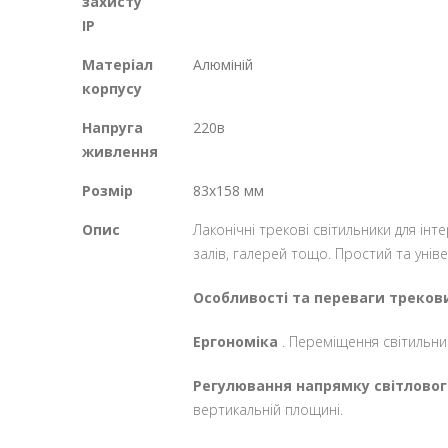
захисту
IP
Матеріал
Алюміній
корпусу
Напруга
220в
живлення
Розмір
83х158 мм
Опис
Лаконічні трекові світильники для ін
залів, галерей тощо.
Простий та уніве
Особливості та переваги трекови
Ергономіка
.
Переміщення світильник
Регулювання напрямку світловог
вертикальній площині.