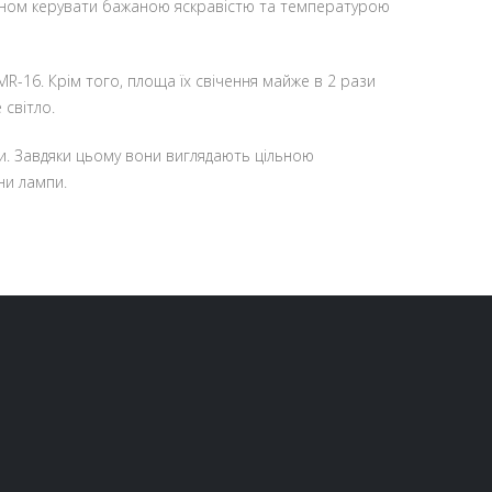
чином керувати бажаною яскравістю та температурою
 MR-16.
Крім того, площа їх свічення майже в 2 рази
 світло.
и.
Завдяки цьому вони виглядають цільною
ни лампи.