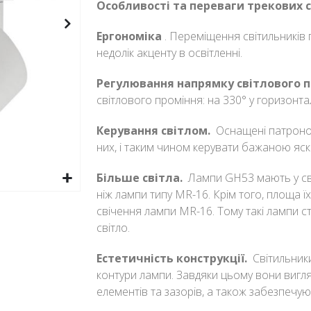
Особливості та переваги трекових с
Ергономіка
.
Переміщення світильників 
недолік акценту в освітленні.
Регулювання напрямку світлового 
світлового проміння: на 330° у горизонта
Керування світлом.
Оснащені патроном
них, і таким чином керувати бажаною яс
Більше світла.
Лампи GH53 мають у сво
ніж лампи типу MR-16.
Крім того, площа ї
свічення лампи MR-16.
Тому такі лампи 
світло.
Естетичність конструкції.
Світильник
контури лампи.
Завдяки цьому вони вигл
елементів та зазорів, а також забезпечую