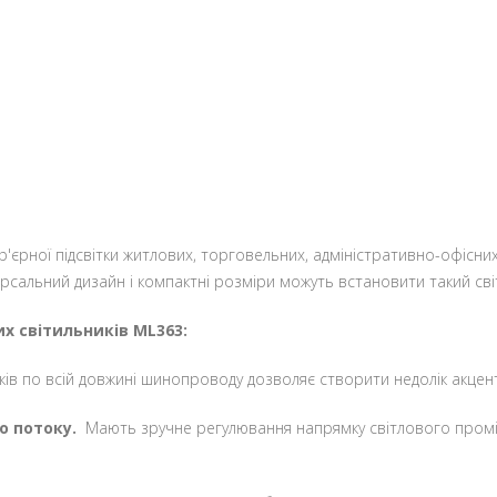
тер'єрної підсвітки житлових, торговельних, адміністративно-офісн
рсальний дизайн і компактні розміри можуть встановити такий світ
х світильників ML363:
ів по всій довжині шинопроводу дозволяє створити недолік акценту
о потоку.
Мають зручне регулювання напрямку світлового промінн