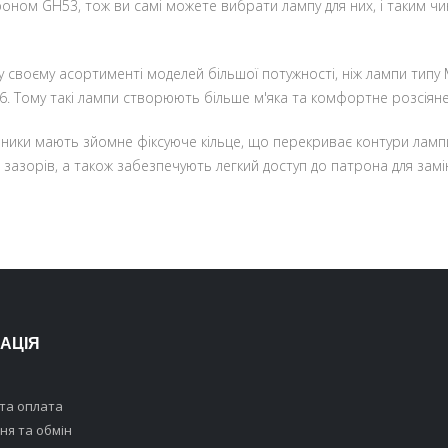
оном GH53, тож ви самі можете вибрати лампу для них, і таким 
своєму асортименті моделей більшої потужності, ніж лампи типу
6.
Тому такі лампи створюють більше м'яка та комфортне розсіяне
ники мають зйомне фіксуюче кільце, що перекриває контури ламп
 зазорів, а також забезпечують легкий доступ до патрона для замі
АЦІЯ
та оплата
я та обмін