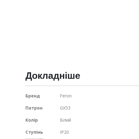
галереї
зображень
Докладніше
Докладніше
Бренд
Feron
Патрон
GX53
Колір
Білий
Ступінь
IP20