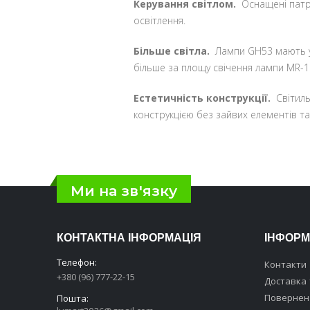
Керування світлом.
Оснащені патр
освітлення.
Більше світла.
Лампи GH53 мають у 
більше за площу свічення лампи MR-1
Естетичність конструкції.
Світиль
конструкцією без зайвих елементів та
Ми на зв'язку
КОНТАКТНА ІНФОРМАЦІЯ
ІНФОРМ
Телефон:
Контакти
+380 (96) 777-22-15
Доставка 
Поверненн
Пошта: