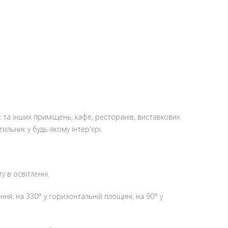
их та інших приміщень, кафе, ресторанів, виставкових
ильник у будь-якому інтер'єрі.
 в освітленні.
я: на 330° у горизонтальній площині, на 90° у