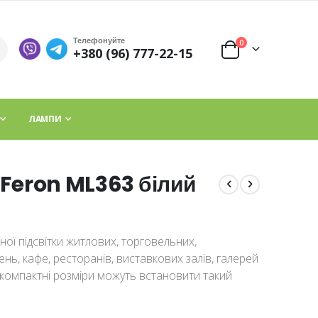
Телефонуйте
елементи
0
+380 (96) 777-22-15
Cart
ЛАМПИ
 Feron ML363 білий
рної підсвітки житлових, торговельних,
нь, кафе, ресторанів, виставкових залів, галерей
 компактні розміри можуть встановити такий