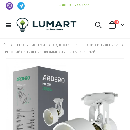
+380 (96) 777-22-15
елемен
0
Toggle
Cart
Nav
ТРЕКОВІ СИСТЕМИ
ОДНОФАЗНІ
ТРЕКОВІ СВІТИЛЬНИКИ
ТРЕКОВИЙ СВІТИЛЬНИК ПІД ЛАМПУ ARDERO ML357 БІЛИЙ
Перейти
до
кінця
галереї
зображень