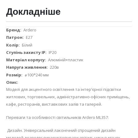
Докладніше
Докладніше
Ardero
Е27
Білий
IP20
Алюміній+пластик
220в
⌀100*240 мм
Моделі для акцентного освітлення та інтер'єрної підсвітки
житлових, торговельних, адміністративно-офісних приміщень,
кафе, ресторанів, виставкових залів та галерей.
Переваги та особливості світильників Ardero ML357:
Дизайн. Універсальний лаконічний спрощений дизайн
моделей дозволяє використовувати світильники в місцях