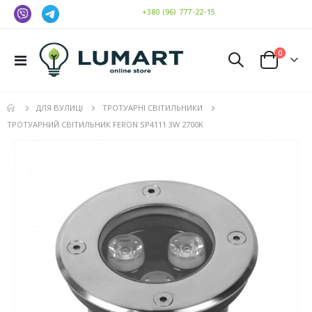
+380 (96) 777-22-15
елемен
0
Toggle
Cart
Nav
ДЛЯ ВУЛИЦІ
ТРОТУАРНІ СВІТИЛЬНИКИ
ТРОТУАРНИЙ СВІТИЛЬНИК FERON SP4111 3W 2700K
Перейти
до
кінця
галереї
зображень