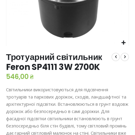
Перейти
Тротуарний світильник
до
початку
Feron SP4111 3W 2700K
галереї
зображень
546,00 ₴
Світильники використовуються для підсвічення
тротуарів та паркових доріжок, сходів, ландшафтної та
архітектурної підсвітки. Встановлюються в грунт вздовж
доріжок або безпосередньо в самі доріжки. Для
фасадної підсвітки світильники встановлюють в грунт
безпосередньо біля стін будівлі, тому світловий промінь
дає гарний світловий малюнок на стіні. Світильники вже