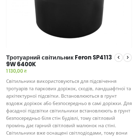
Перейти
Тротуарний світильник Feron SP4113
до
9W 6400K
початку
галереї
1 130,00 ₴
зображень
Світильники використовуються для підсвічення
тротуарів та паркових доріжок, сходів, ландшафтної та
архітектурної підсвітки. Встановлюються в грунт
вздовж доріжок або безпосередньо в самі доріжки. Для
фасадної підсвітки світильники встановлюють в грунт
безпосередньо біля стін будівлі, тому світловий
промінь дає гарний світловий малюнок на стіні.
Світильники вже оснащені світлодіодами, тому вони