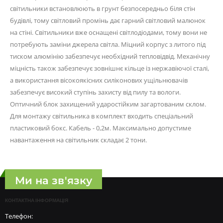
світильники встановлюють в грунт безпосередньо біля стін
будівлі, тому світловий промінь дає гарний світловий малюнок
на стіні. Світильники вже оснащені світлодіодами, тому вони не
потребують заміни джерела світла. Міцний корпус з литого під
тиском алюмінію забезпечує необхідний тепловідвід. Механічну
міцність також забезпечує зовнішнє кільце із нержавіючої сталі,
а використання вісокоякісних силіконових ущільнювачів
забезпечує високий ступінь захисту від пилу та вологи.
Оптичний блок захищений ударостійким загартованим склом.
Для монтажу світильника в комплект входить спеціальний
пластиковий бокс. Кабель - 0,2м. Максимально допустиме
навантаження на світильник складає 2 тони.
Ми на зв'язку
КОНТАКТНА ІНФОРМАЦІЯ
Телефон: