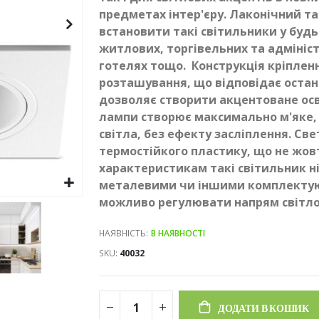
предметах інтер'єру. Лаконічний т
встановити такі світильники у будь-
житлових, торгівельних та адмініс
готелях тощо. Конструкція кріплен
розташування, що відповідає останн
дозволяє створити акцентоване осв
лампи створює максимально м'яке,
світла, без ефекту засліплення. Св
термостійкого пластику, що не жовті
характеристикам такі світильник н
металевими чи іншими комплектую
можливо регулювати напрям світло
НАЯВНІСТЬ:
В НАЯВНОСТІ
SKU
40032
ДОДАТИ В КОШИК