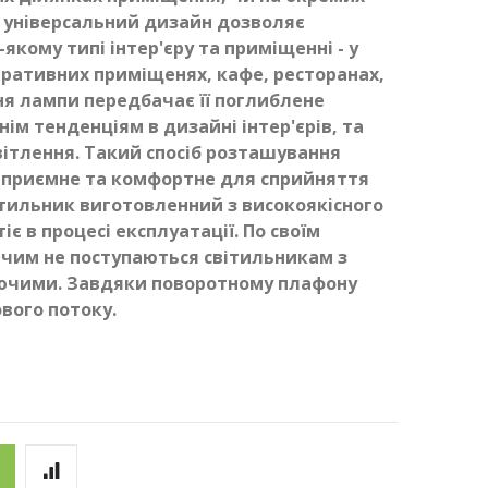
а універсальний дизайн дозволяє
якому типі інтер'єру та приміщенні - у
тративних приміщенях, кафе, ресторанах,
ня лампи передбачає її поглиблене
ім тенденціям в дизайні інтер'єрів, та
ітлення. Такий спосіб розташування
 приємне та комфортне для сприйняття
етильник виготовленний з високоякісного
є в процесі експлуатації. По своїм
ічим не поступаються світильникам з
чими. Завдяки поворотному плафону
вого потоку.