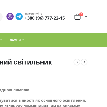
Телефонуйте
елементи
0
+380 (96) 777-22-15
Cart
ЛАМПИ
ний світильник
іодною лампою.
ватися в якості як основного освітлення,
них ділянках приміщення, чи на окремих