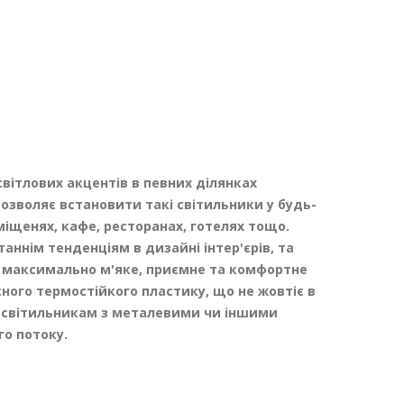
світлових акцентів в певних ділянках
озволяє встановити такі світильники у будь-
иміщенях, кафе, ресторанах, готелях тощо.
аннім тенденціям в дизайні інтер'єрів, та
є максимально м'яке, приємне та комфортне
ного термостійкого пластику, що не жовтіє в
ся світильникам з металевими чи іншими
о потоку.