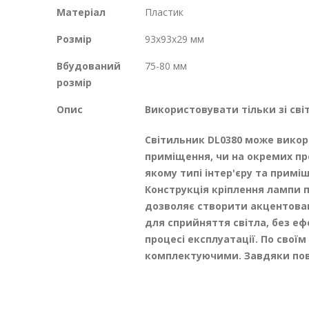
Матеріал
Пластик
Розмір
93х93х29 мм
Вбудований
75-80 мм
розмір
Опис
Використовувати тільки зі св
Світильник DL0380 може викори
приміщення, чи на окремих пр
якому типі інтер'єру та примі
Конструкція кріплення лампи п
дозволяє створити акцентован
для сприйняття світла, без еф
процесі експлуатації. По сво
комплектуючими. Завдяки пов