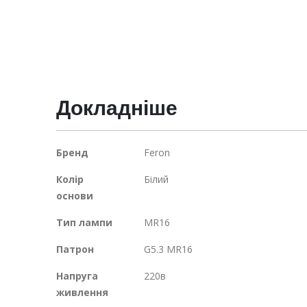
галереї
зображень
Докладніше
Докладніше
Бренд
Feron
Колір
Білий
основи
Тип лампи
MR16
Патрон
G5.3 MR16
Напруга
220в
живлення