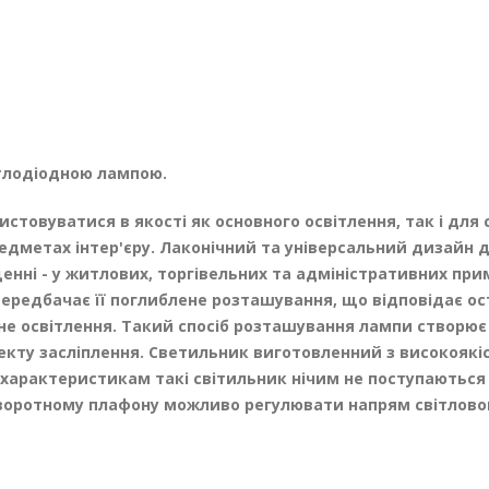
ітлодіодною лампою.
стовуватися в якості як основного освітлення, так і для 
едметах інтер'єру. Лаконічний та універсальний дизайн д
щенні - у житлових, торгівельних та адміністративних пр
ередбачає її поглиблене розташування, що відповідає ост
е освітлення. Такий спосіб розташування лампи створю
екту засліплення. Светильник виготовленний з високоякіс
їм характеристикам такі світильник нічим не поступають
оротному плафону можливо регулювати напрям світловог