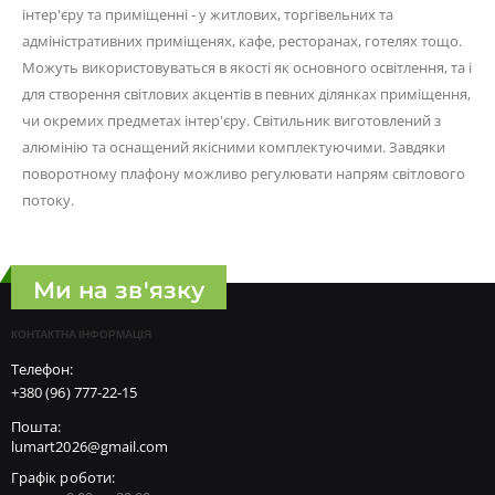
інтер'єру та приміщенні - у житлових, торгівельних та
адміністративних приміщенях, кафе, ресторанах, готелях тощо.
Можуть використовуваться в якості як основного освітлення, та і
для створення світлових акцентів в певних ділянках приміщення,
чи окремих предметах інтер'єру. Світильник виготовлений з
алюмінію та оснащений якісними комплектуючими. Завдяки
поворотному плафону можливо регулювати напрям світлового
потоку.
Ми на зв'язку
КОНТАКТНА ІНФОРМАЦІЯ
Телефон:
+380 (96) 777-22-15
Пошта:
lumart2026@gmail.com
Графік роботи: