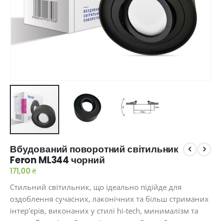
Перейти
Вбудований поворотний світильник
до
Feron ML344 чорний
початку
галереї
171,00 ₴
зображень
Стильний світильник, що ідеально підійде для
оздоблення сучасних, лаконічних та більш стриманих
інтер'єрів, виконаних у стилі hi-tech, минималізм та