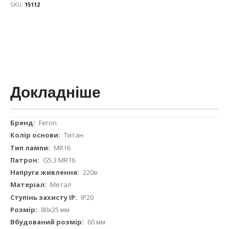
SKU
15112
Докладніше
Докладніше
Feron
Титан
MR16
G5.3 MR16
220в
Метал
IP20
80х25 мм
60 мм