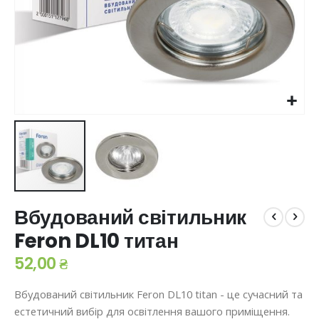
Перейти
Вбудований світильник
до
початку
Feron DL10 титан
галереї
зображень
52,00 ₴
Вбудований світильник Feron DL10 titan - це сучасний та
естетичний вибір для освітлення вашого приміщення.