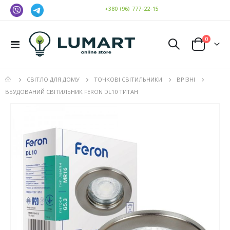
+380 (96) 777-22-15
елемен
0
Toggle
Cart
Nav
СВІТЛО ДЛЯ ДОМУ
ТОЧКОВІ СВІТИЛЬНИКИ
ВРІЗНІ
ВБУДОВАНИЙ СВІТИЛЬНИК FERON DL10 ТИТАН
Перейти
до
кінця
галереї
зображень