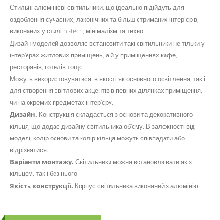
Стильні алюмінієві світильники, що ідеально підійдуть для
оздоблення сучасних, лаконічних та більш стриманих інтер'єрів,
виконаних у стилі hi-tech, мінімалізм та техно.
Дизайн моделей дозволяє встановити такі світильники не тільки у
інтер’єрах житлових приміщень, а й у приміщеннях кафе,
ресторанів, готелів тощо.
Можуть використовуватися в якості як основного освітлення, так і
для створення світлових акцентів в певних ділянках приміщення,
чи на окремих предметах інтер’єру.
Дизайн.
Конструкція складається з основи та декоративного
кільця, що додає дизайну світильника об’єму. В залежності від
моделі, колір основи та колір кільця можуть співпадати або
відрізнятися.
Варіанти монтажу.
Світильники можна встановлювати як з
кільцем, так і без нього.
Якість конструкції.
Корпус світильника виконаний з алюмінію.