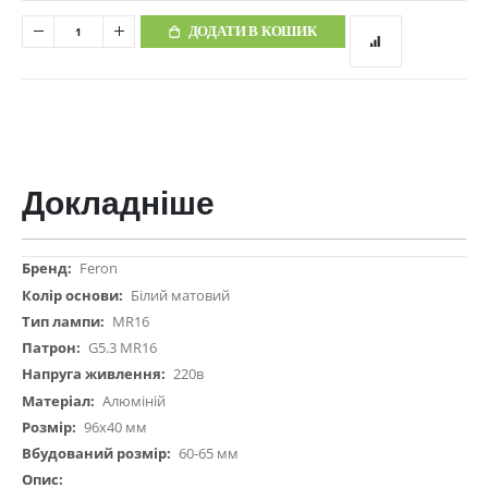
ДОДАТИ В КОШИК
Докладніше
Докладніше
Feron
Білий матовий
MR16
G5.3 MR16
220в
Алюміній
96х40 мм
60-65 мм