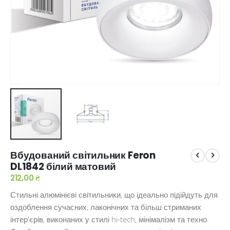
Перейти
Вбудований світильник Feron
до
DL1842 білий матовий
початку
галереї
212,00 ₴
зображень
Стильні алюмінієві світильники, що ідеально підійдуть для
оздоблення сучасних, лаконічних та більш стриманих
інтер'єрів, виконаних у стилі hi-tech, мінімалізм та техно.