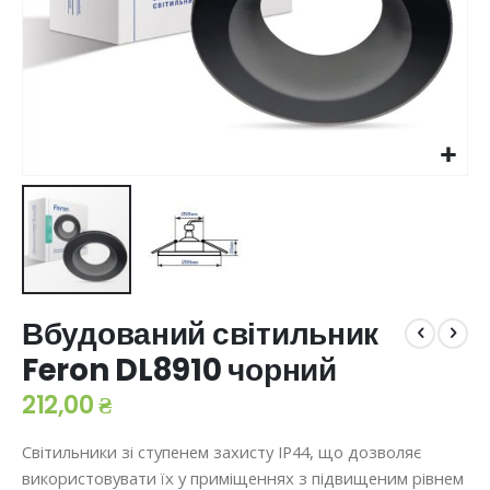
Перейти
Вбудований світильник
до
початку
Feron DL8910 чорний
галереї
зображень
212,00 ₴
Світильники зі ступенем захисту IР44, що дозволяє
використовувати їх у приміщеннях з підвищеним рівнем