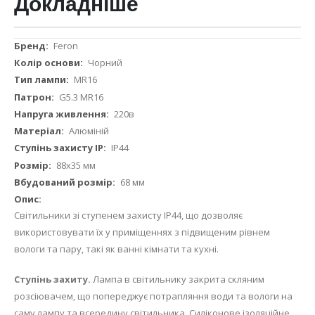
Докладніше
Докладніше
Feron
Чорний
MR16
G5.3 MR16
220в
Алюміній
IP44
88х35 мм
68 мм
Світильники зі ступенем захисту IР44, що дозволяє
використовувати їх у приміщеннях з підвищеним рівнем
вологи та пару, такі як ванні кімнати та кухні.
Ступінь захиту.
Лампа в світильнику закрита скляним
розсіювачем, що попереджує потрапляння води та вологи на
саму лампу та всередину світильника. Силіконове ізоляційне