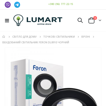
+380 (96) 777-22-15
елемен
0
Toggle
Cart
Nav
СВІТЛО ДЛЯ ДОМУ
ТОЧКОВІ СВІТИЛЬНИКИ
ВРІЗНІ
ВБУДОВАНИЙ СВІТИЛЬНИК FERON DL8910 ЧОРНИЙ
Перейти
до
кінця
галереї
зображень