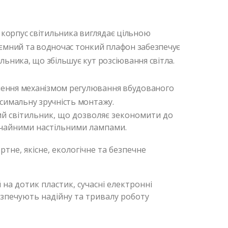
корпус світильника виглядає цільною
'ємний та водночас тонкий плафон забезпечує
льника, що збільшує кут розсіювання світла.
ення механізмом регулювання вбудованого
ксимальну зручність монтажу.
й світильник, що дозволяє зекономити до
вичайними настільними лампами.
тне, якісне, екологічне та безпечне
на дотик пластик, сучасні електронні
зпечують надійну та тривалу роботу