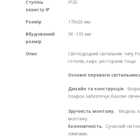
Ступінь
IP20
захисту IP
Розмір
170х20 мм
Вбудований
36 -135 мм
розмір
Опис
Світлодіодний світильник типу F
готелів, кафе, ресторанів тощо.
Основні переваги світильника
Дизайн та конструкція.
Безрам
плафон забезпечує бокове свічен
Зручність монтажу.
Модель за
монтажу.
Економічність.
Сучасний світлод
лампами.