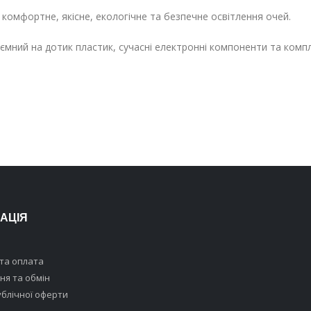
комфортне, якісне, екологічне та безпечне освітлення очей.
ємний на дотик пластик, сучасні електронні компоненти та комп
АЦІЯ
та оплата
я та обмін
ублічної оферти