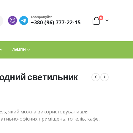
Телефонуйте
елементи
0
+380 (96) 777-22-15
Cart
ЛАМПИ
іодний светильник
ess, який можна використовувати для
тративно-офісних приміщень, готелів, кафе,