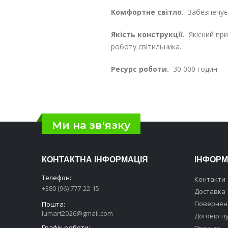
Комфортне світло.
Забезпечує 
Якість конструкції.
Якісний при
роботу світильника.
Ресурс роботи.
30 000 годин
Ми на зв'язку
КОНТАКТНА ІНФОРМАЦІЯ
ІНФОРМ
Телефон:
Контакти
+380 (96) 777-22-15
Доставка 
Поверненн
Пошта:
lumart2026@gmail.com
Договір п
Графік роботи:
Про нас