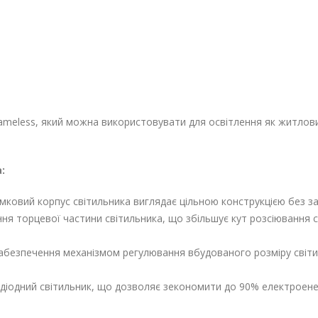
rameless, який можна використовувати для освітлення як житлови
:
ковий корпус світильника виглядає цільною конструкцією без з
ня торцевої частини світильника, що збільшує кут розсіювання с
безпечення механізмом регулювання вбудованого розміру світил
іодний світильник, що дозволяє зекономити до 90% електроенерг