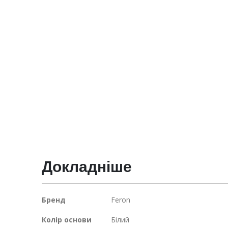
галереї
зображень
Докладніше
Докладніше
Бренд
Feron
Колір основи
Білий