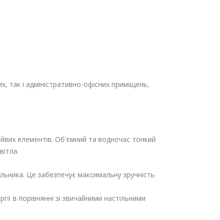
х, так і адміністративно-офісних приміщень,
айвих елементів. Об'ємний та водночас тонкий
вітла.
ьника. Це забезпечує максимальну зручність
ії в порівнянні зі звичайними настільними