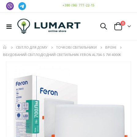
+380 (96) 777-22-15
елемен
0
Toggle
Cart
Nav
СВІТЛО ДЛЯ ДОМУ
ТОЧКОВІ СВІТИЛЬНИКИ
ВРІЗНІ
ВБУДОВАНИЙ СВІТЛОДІОДНИЙ СВЕТИЛЬНИК FERON AL704-S 7W 4000К
Перейти
до
кінця
галереї
зображень