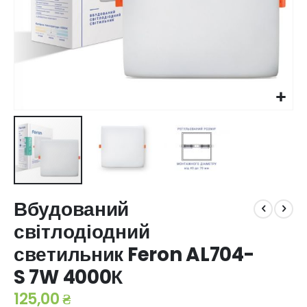
Перейти
Вбудований
до
початку
світлодіодний
галереї
светильник Feron AL704-
зображень
S 7W 4000К
125,00 ₴