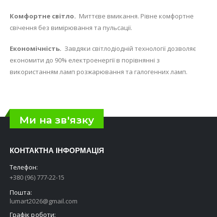
Комфортне світло.
Миттєве вмикання. Рівне комфортне
свічення без вимірювання та пульсації.
Економічність.
Завдяки світлодіодній технології дозволяє
економити до 90% електроенергії в порівнянні з
використанням ламп розжарювання та галогенних ламп.
Ми на зв'язку
КОНТАКТНА ІНФОРМАЦІЯ
Телефон:
+380 (96) 777-22-15
Пошта:
lumart2026@gmail.com
Графік роботи: