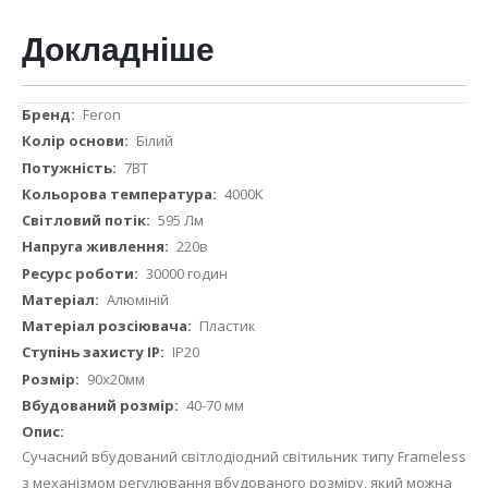
Докладніше
Докладніше
Feron
Білий
7ВТ
4000K
595 Лм
220в
30000 годин
Алюміній
Пластик
IP20
90х20мм
40-70 мм
Сучасний вбудований світлодіодний світильник типу Frameless
з механізмом регулювання вбудованого розміру, який можна