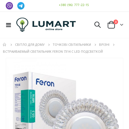
+380 (96) 777-22-15
елемен
0
Toggle
Cart
Nav
СВІТЛО ДЛЯ ДОМУ
ТОЧКОВІ СВІТИЛЬНИКИ
ВРІЗНІ
ВСТРАИВАЕМЫЙ СВЕТИЛЬНИК FERON 7314 С LED ПОДСВЕТКОЙ
Перейти
до
кінця
галереї
зображень