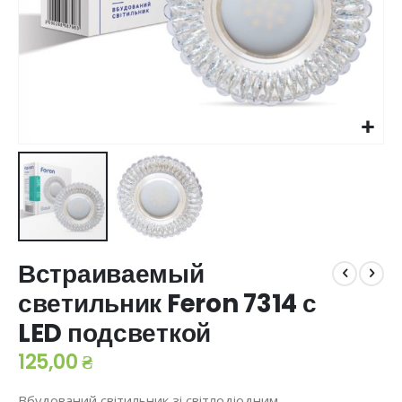
Перейти
Встраиваемый
до
початку
светильник Feron 7314 с
галереї
LED подсветкой
зображень
125,00 ₴
Вбудований світильник зі світлодіодним