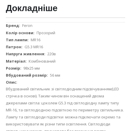
Докладніше
Докладніше
Feron
Прозорий
MR16
G5.3 MR16
220в
Комбінований
98х25 мм
56 мм
Вбудований світильник зі світлодіодним підсвічуванням(LED
стрічка в основі). Таким чином він оснащений двома
джерелами світла: цоколем G5.3 під світлодіодну лампу типу
MR-16, та світлодіодною підсвіткою по периметру світильника.
Лампу та світлодіоди підсвітки можна підключати окремо та
використовувати як різни типи освітлення. Світлодіоди