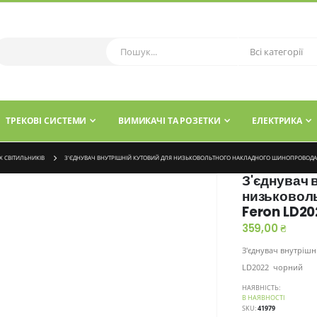
ТРЕКОВІ СИСТЕМИ
ВИМИКАЧІ ТА РОЗЕТКИ
ЕЛЕКТРИКА
Х СВІТИЛЬНИКІВ
З'ЄДНУВАЧ ВНУТРІШНІЙ КУТОВИЙ ДЛЯ НИЗЬКОВОЛЬТНОГО НАКЛАДНОГО ШИНОПРОВОДА
З'єднувач 
низьковол
Feron LD20
359,00 ₴
З'єднувач внутріш
LD2022 чорний
НАЯВНІСТЬ:
В НАЯВНОСТІ
SKU
41979