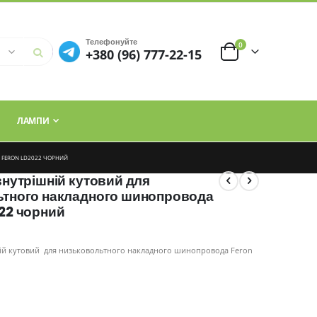
Телефонуйте
елементи
0
+380 (96) 777-22-15
Cart
ЛАМПИ
 FERON LD2022 ЧОРНИЙ
внутрішній кутовий для
ьтного накладного шинопровода
22 чорний
ній кутовий для низьковольтного накладного шинопровода Feron