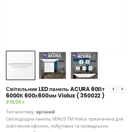
Перейти
Світильник LED панель ACURA 60Вт
до
6000К 600х600мм Violux ( 350022 )
початку
галереї
978,00 ₴
зображень
Тип монтажу:
врізний
Світлодіодна панель VENUS ТМ Violux призначена для
освітлення офісних, побутових та громадських