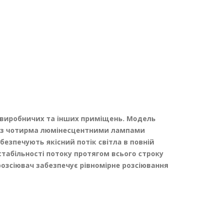
, виробничих та інших приміщень. Модель
в із чотирма люмінесцентними лампами
безпечують якісний потік світла в повній
стабільності потоку протягом всього строку
розсіювач забезпечує рівномірне розсіювання