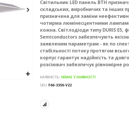
Світильник LED панель ВТН призначе
складських, виробничих та інших 
призначена для заміни неефективних
чотирма люмінесцентними лампами
кожна. Світлодіоди типу DURIS E5, 
Semiconductors забезпечують якісний
заявленим параметрам - як по спек
стабільності потоку протягом всьо
корпус гарантує надійність та довг
розсіювач забезпечує рівномірне ро
НАЯВНІСТЬ:
НЕМАЄ У НАЯВНОСТІ
SKU
F66-3350-V22