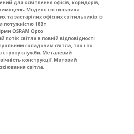
ний для освітлення офісів, коридорів,
приміщень. Модель світильника
 та застарілих офісних світильників із
 потужністю 18Вт
фірми OSRAM Opto
 потік світла в повній відповідності
тральним складовим світла, так і по
го строку служби. Металевий
овічність конструкції. Матовий
зсіювання світла.