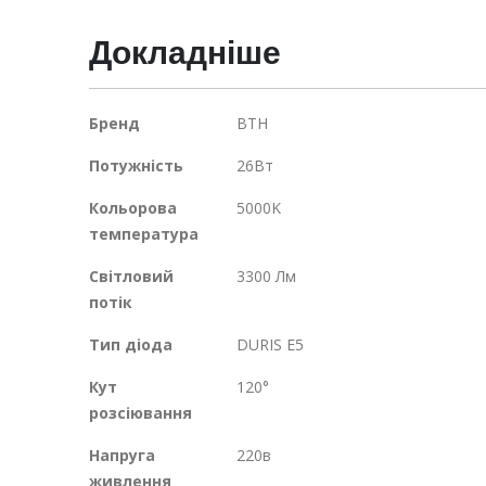
галереї
Докладніше
зображень
Докладніше
Бренд
ВТН
Потужність
26Вт
Кольорова
5000K
температура
Світловий
3300 Лм
потік
Тип діода
DURIS E5​
Кут
120°
розсіювання
Напруга
220в
живлення