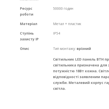
Ресурс
50000 годин
роботи
Матеріал
Метал + пластик
Ступінь
IP54
захисту IP
Опис
Тип монтажу:
врізний
Світильник LED панель ВТН п
світильника призначена для 
потужністю 18Вт кожна. Світл
відповідності заявленим пара
служби. Металевий корпус гар
світла.