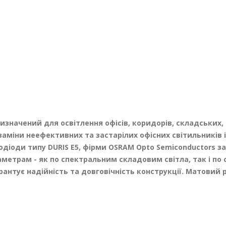
ризначений для освітлення офісів, коридорів, складських
заміни неефективних та застарілих офісних світильникі
одіоди типу DURIS E5, фірми OSRAM Opto Semiconductors за
метрам - як по спектральним складовим світла, так і по 
антує надійність та довговічність конструкції. Матовий 