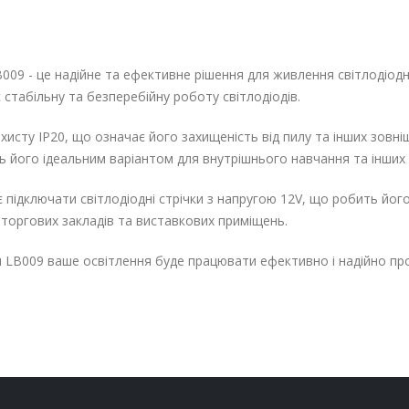
9 - це надійне та ефективне рішення для живлення світлодіодних
стабільну та безперебійну роботу світлодіодів.
исту IP20, що означає його захищеність від пилу та інших зовні
 його ідеальним варіантом для внутрішнього навчання та інших 
ідключати світлодіодні стрічки з напругою 12V, що робить його
 торгових закладів та виставкових приміщень.
LB009 ваше освітлення буде працювати ефективно і надійно пр