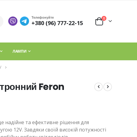
Телефонуйте
елементи
0
+380 (96) 777-22-15
Cart
ЛАМПИ
V
тронний Feron
е надійне та ефективне рішення для
угою 12V. Завдяки своїй високій потужності