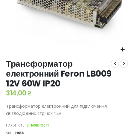
Перейти
Трансформатор
до
початку
електронний Feron LB009
галереї
12V 60W IP20
зображень
314,00 ₴
Трансформатор електронний для підключення
світлодіодних стрічок 12V
НАЯВНІСТЬ:
В НАЯВНОСТІ
SKU
21658