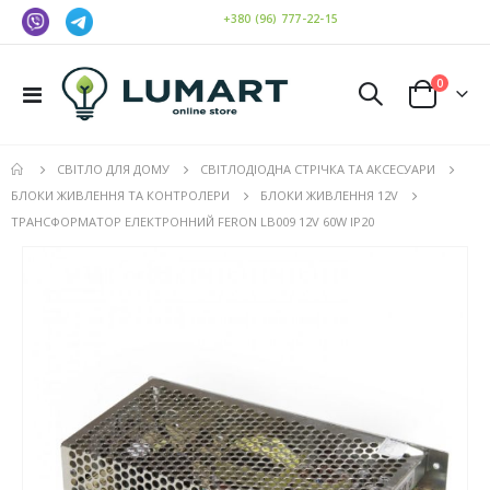
+380 (96) 777-22-15
елемен
0
Toggle
Cart
Nav
СВІТЛО ДЛЯ ДОМУ
СВІТЛОДІОДНА СТРІЧКА ТА АКСЕСУАРИ
БЛОКИ ЖИВЛЕННЯ ТА КОНТРОЛЕРИ
БЛОКИ ЖИВЛЕННЯ 12V
ТРАНСФОРМАТОР ЕЛЕКТРОННИЙ FERON LB009 12V 60W IP20
Перейти
до
кінця
галереї
зображень